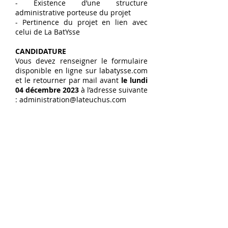
- Existence d’une structure
administrative porteuse du projet
- Pertinence du projet en lien avec
celui de La BatYsse
CANDIDATURE
Vous devez renseigner le formulaire
disponible en ligne sur labatysse.com
et le retourner par mail avant
le lundi
04 décembre 2023
à l’adresse suivante
:
administration@lateuchus.com
Vous pouvez joindre tous documents
ou liens (dossier, visuels, vidéos, site
internet, etc...) que vous jugerez utiles
pour une meilleure compréhension
du projet.
Le comité de sélection composé des
membres de L’Ateuchus et Sur le fil de
Baty sélectionneront les deux
compagnies qui seront accueillies en
2024.
Les résultats seront annoncés
par mail avant la fin février 24.