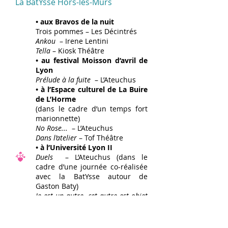
La BatYsse Hors-les-Murs
• aux Bravos de la nuit
Trois pommes – Les Décintrés
Ankou
– Irene Lentini
Tella
– Kiosk Théâtre
• au festival Moisson d’avril de
Lyon
Prélude à la fuite
– L’Ateuchus
• à l’Espace culturel de La Buire
de L’Horme
(dans le cadre d’un temps fort
marionnette)
No Rose...
– L’Ateuchus
Dans l’atelier
– Tof Théâtre
• à l’Université Lyon II
Duels
– L’Ateuchus (dans le
cadre d’une journée co-réalisée
avec la BatYsse autour de
Gaston Baty)
Je est un autre, cet autre est objet
de je(u)
(film diffusé dans le
cadre d’une soirée sur la
Marionnette)