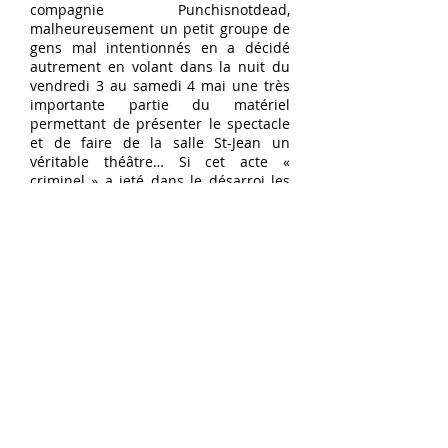
compagnie Punchisnotdead,
malheureusement un petit groupe de
gens mal intentionnés en a décidé
autrement en volant dans la nuit du
vendredi 3 au samedi 4 mai une très
importante partie du matériel
permettant de présenter le spectacle
et de faire de la salle St-Jean un
véritable théâtre… Si cet acte «
criminel » a jeté dans le désarroi les
propriétaires de ce matériel, l’équipe
de la BatYsse et l’ensemble du public
présent, il n’entame en rien la volonté
sans faille de l’équipe de poursuivre le
développement de ce projet avec les
pélussinois.